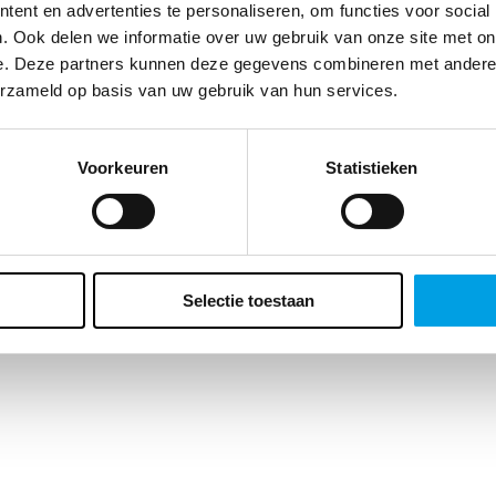
te klant, we vragen zo meteen naar je geboortedatum. Waarom? Enerzi
ent en advertenties te personaliseren, om functies voor social
t ons dat belangrijke inzichten geeft over de leeftijd van ons
. Ook delen we informatie over uw gebruik van onze site met on
ieksbestand maar er zit ook voor jou een bonus aan vast. Wat precies?
e. Deze partners kunnen deze gegevens combineren met andere i
ft een verrassing voor je verjaardag. Vergeet het veld dus niet in te vulle
erzameld op basis van uw gebruik van hun services.
Voorkeuren
Statistieken
Selectie toestaan