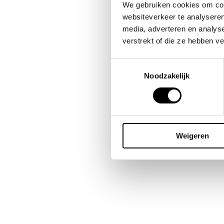
Bes
We gebruiken cookies om cont
omda
websiteverkeer te analyseren
publ
media, adverteren en analys
blij
verstrekt of die ze hebben v
Toestemmingsselectie
Noodzakelijk
Weigeren