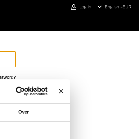
Log in
English -
EUR
ssword?
Over