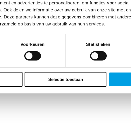
te klant, we vragen zo meteen naar je geboortedatum. Waarom? Enerzi
ent en advertenties te personaliseren, om functies voor social
t ons dat belangrijke inzichten geeft over de leeftijd van ons
. Ook delen we informatie over uw gebruik van onze site met on
ieksbestand maar er zit ook voor jou een bonus aan vast. Wat precies?
e. Deze partners kunnen deze gegevens combineren met andere i
ft een verrassing voor je verjaardag. Vergeet het veld dus niet in te vulle
erzameld op basis van uw gebruik van hun services.
Voorkeuren
Statistieken
Selectie toestaan