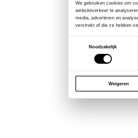
Bes
We gebruiken cookies om cont
omda
websiteverkeer te analyseren
publ
media, adverteren en analys
blij
verstrekt of die ze hebben v
Toestemmingsselectie
Noodzakelijk
Weigeren