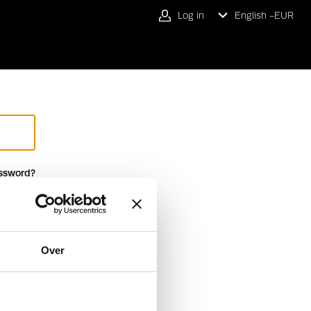
Log in
English -
EUR
ssword?
Over