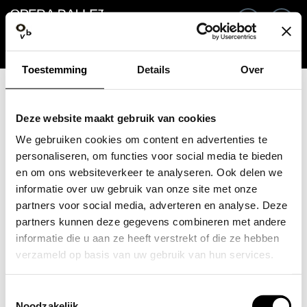
Go back
EN
Si
Toestemming
Details
Over
Email / Mobile
Deze website maakt gebruik van cookies
We gebruiken cookies om content en advertenties te
personaliseren, om functies voor social media te bieden
en om ons websiteverkeer te analyseren. Ook delen we
Forgot password?
Password
informatie over uw gebruik van onze site met onze
partners voor social media, adverteren en analyse. Deze
partners kunnen deze gegevens combineren met andere
informatie die u aan ze heeft verstrekt of die ze hebben
verzameld op basis van uw gebruik van hun services.
Create profile
Toestemmingsselectie
Sign in
Noodzakelijk