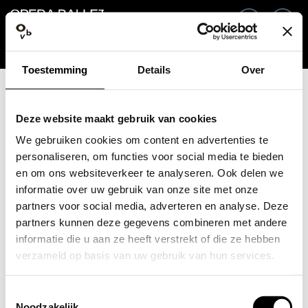
Go back
EN
Si
Toestemming
Details
Over
Email / Mobile
Deze website maakt gebruik van cookies
We gebruiken cookies om content en advertenties te
personaliseren, om functies voor social media te bieden
en om ons websiteverkeer te analyseren. Ook delen we
Forgot password?
Password
informatie over uw gebruik van onze site met onze
partners voor social media, adverteren en analyse. Deze
partners kunnen deze gegevens combineren met andere
informatie die u aan ze heeft verstrekt of die ze hebben
verzameld op basis van uw gebruik van hun services.
Create profile
Toestemmingsselectie
Sign in
Noodzakelijk