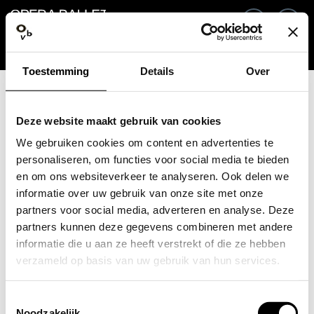
Go back
EN
Si
Toestemming
Details
Over
Email / Mobile
Deze website maakt gebruik van cookies
We gebruiken cookies om content en advertenties te
personaliseren, om functies voor social media te bieden
en om ons websiteverkeer te analyseren. Ook delen we
Forgot password?
Password
informatie over uw gebruik van onze site met onze
partners voor social media, adverteren en analyse. Deze
partners kunnen deze gegevens combineren met andere
informatie die u aan ze heeft verstrekt of die ze hebben
verzameld op basis van uw gebruik van hun services.
Create profile
Toestemmingsselectie
Sign in
Noodzakelijk