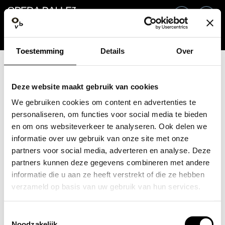
Go back
EN
Si
Toestemming
Details
Over
Email / Mobile
Deze website maakt gebruik van cookies
We gebruiken cookies om content en advertenties te
personaliseren, om functies voor social media te bieden
en om ons websiteverkeer te analyseren. Ook delen we
Forgot password?
Password
informatie over uw gebruik van onze site met onze
partners voor social media, adverteren en analyse. Deze
partners kunnen deze gegevens combineren met andere
informatie die u aan ze heeft verstrekt of die ze hebben
verzameld op basis van uw gebruik van hun services.
Create profile
Toestemmingsselectie
Sign in
Noodzakelijk