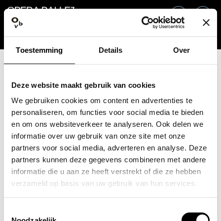
Go back
EN
Si
Toestemming
Details
Over
Email / Mobile
Deze website maakt gebruik van cookies
We gebruiken cookies om content en advertenties te
personaliseren, om functies voor social media te bieden
en om ons websiteverkeer te analyseren. Ook delen we
Forgot password?
Password
informatie over uw gebruik van onze site met onze
partners voor social media, adverteren en analyse. Deze
partners kunnen deze gegevens combineren met andere
informatie die u aan ze heeft verstrekt of die ze hebben
verzameld op basis van uw gebruik van hun services.
Create profile
Toestemmingsselectie
Sign in
Noodzakelijk