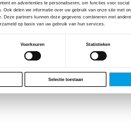
te klant, we vragen zo meteen naar je geboortedatum. Waarom? Enerzi
ent en advertenties te personaliseren, om functies voor social
t ons dat belangrijke inzichten geeft over de leeftijd van ons
. Ook delen we informatie over uw gebruik van onze site met on
ieksbestand maar er zit ook voor jou een bonus aan vast. Wat precies?
e. Deze partners kunnen deze gegevens combineren met andere i
ft een verrassing voor je verjaardag. Vergeet het veld dus niet in te vulle
erzameld op basis van uw gebruik van hun services.
Voorkeuren
Statistieken
Selectie toestaan