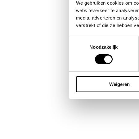
Bes
We gebruiken cookies om cont
omda
websiteverkeer te analyseren
publ
media, adverteren en analys
blij
verstrekt of die ze hebben v
Toestemmingsselectie
Noodzakelijk
Weigeren