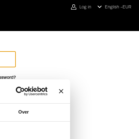
Log in
English -
EUR
ssword?
Over