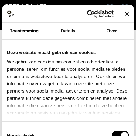
Go back
EN
Si
Toestemming
Details
Over
Email / Mobile
Deze website maakt gebruik van cookies
We gebruiken cookies om content en advertenties te
personaliseren, om functies voor social media te bieden
en om ons websiteverkeer te analyseren. Ook delen we
Forgot password?
Password
informatie over uw gebruik van onze site met onze
partners voor social media, adverteren en analyse. Deze
partners kunnen deze gegevens combineren met andere
informatie die u aan ze heeft verstrekt of die ze hebben
verzameld op basis van uw gebruik van hun services.
Create profile
Toestemmingsselectie
Sign in
Noodzakelijk