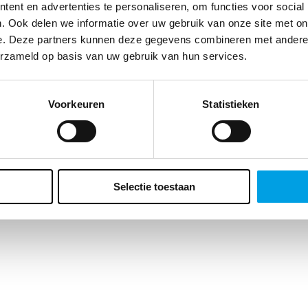
te klant, we vragen zo meteen naar je geboortedatum. Waarom? Enerzi
ent en advertenties te personaliseren, om functies voor social
t ons dat belangrijke inzichten geeft over de leeftijd van ons
. Ook delen we informatie over uw gebruik van onze site met on
ieksbestand maar er zit ook voor jou een bonus aan vast. Wat precies?
e. Deze partners kunnen deze gegevens combineren met andere i
ft een verrassing voor je verjaardag. Vergeet het veld dus niet in te vulle
erzameld op basis van uw gebruik van hun services.
Voorkeuren
Statistieken
Selectie toestaan