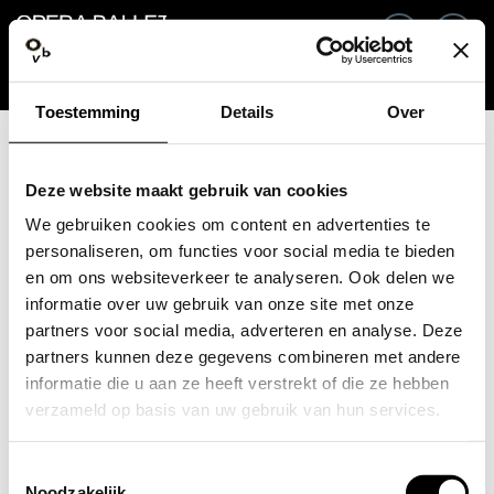
Retour
FR
Co
Toestemming
Details
Over
Adresse e-mail / Numéro mobile
Deze website maakt gebruik van cookies
We gebruiken cookies om content en advertenties te
personaliseren, om functies voor social media te bieden
en om ons websiteverkeer te analyseren. Ook delen we
Mot de passe oublié ?
Mot de passe
informatie over uw gebruik van onze site met onze
partners voor social media, adverteren en analyse. Deze
partners kunnen deze gegevens combineren met andere
informatie die u aan ze heeft verstrekt of die ze hebben
verzameld op basis van uw gebruik van hun services.
Créer un compte
Toestemmingsselectie
Connexion
Noodzakelijk