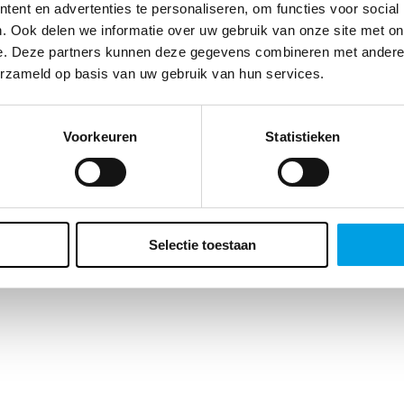
te klant, we vragen zo meteen naar je geboortedatum. Waarom? Enerzi
ent en advertenties te personaliseren, om functies voor social
t ons dat belangrijke inzichten geeft over de leeftijd van ons
. Ook delen we informatie over uw gebruik van onze site met on
ieksbestand maar er zit ook voor jou een bonus aan vast. Wat precies?
e. Deze partners kunnen deze gegevens combineren met andere i
ft een verrassing voor je verjaardag. Vergeet het veld dus niet in te vulle
erzameld op basis van uw gebruik van hun services.
Voorkeuren
Statistieken
Selectie toestaan