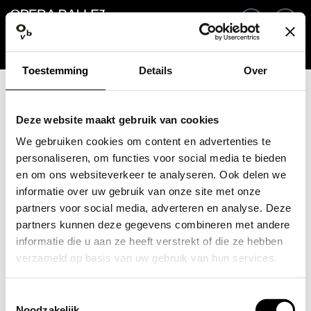
Retour
FR
Co
Toestemming
Details
Over
Adresse e-mail / Numéro mobile
Deze website maakt gebruik van cookies
We gebruiken cookies om content en advertenties te
personaliseren, om functies voor social media te bieden
en om ons websiteverkeer te analyseren. Ook delen we
Mot de passe oublié ?
Mot de passe
informatie over uw gebruik van onze site met onze
partners voor social media, adverteren en analyse. Deze
partners kunnen deze gegevens combineren met andere
informatie die u aan ze heeft verstrekt of die ze hebben
verzameld op basis van uw gebruik van hun services.
Créer un compte
Toestemmingsselectie
Connexion
Noodzakelijk