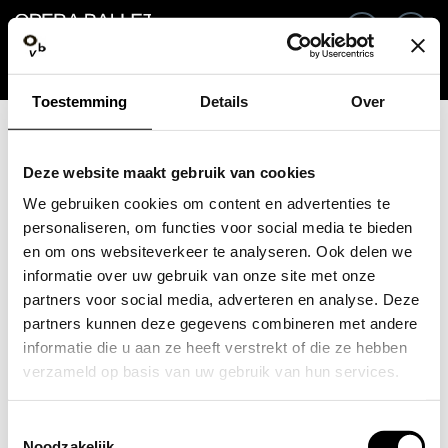
Ga terug
NL
In
Toestemming
Details
Over
E-mailadres / Mobiel nummer
Deze website maakt gebruik van cookies
We gebruiken cookies om content en advertenties te
personaliseren, om functies voor social media te bieden
en om ons websiteverkeer te analyseren. Ook delen we
Wachtwoord vergeten?
Wachtwoord
informatie over uw gebruik van onze site met onze
partners voor social media, adverteren en analyse. Deze
partners kunnen deze gegevens combineren met andere
informatie die u aan ze heeft verstrekt of die ze hebben
verzameld op basis van uw gebruik van hun services.
Account maken
Toestemmingsselectie
Inloggen
Noodzakelijk