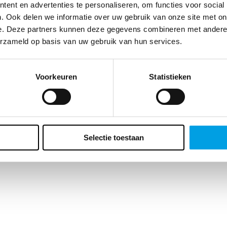
te klant, we vragen zo meteen naar je geboortedatum. Waarom? Enerzi
ent en advertenties te personaliseren, om functies voor social
t ons dat belangrijke inzichten geeft over de leeftijd van ons
. Ook delen we informatie over uw gebruik van onze site met on
ieksbestand maar er zit ook voor jou een bonus aan vast. Wat precies?
e. Deze partners kunnen deze gegevens combineren met andere i
ft een verrassing voor je verjaardag. Vergeet het veld dus niet in te vulle
erzameld op basis van uw gebruik van hun services.
Voorkeuren
Statistieken
Selectie toestaan