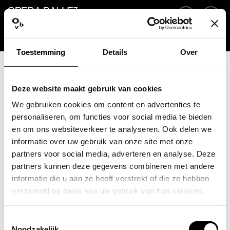
Ga terug
NL
In
Toestemming
Details
Over
E-mailadres / Mobiel nummer
Deze website maakt gebruik van cookies
We gebruiken cookies om content en advertenties te
personaliseren, om functies voor social media te bieden
en om ons websiteverkeer te analyseren. Ook delen we
Wachtwoord vergeten?
Wachtwoord
informatie over uw gebruik van onze site met onze
partners voor social media, adverteren en analyse. Deze
partners kunnen deze gegevens combineren met andere
informatie die u aan ze heeft verstrekt of die ze hebben
verzameld op basis van uw gebruik van hun services.
Account maken
Toestemmingsselectie
Inloggen
Noodzakelijk