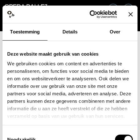
Ga terug
NL
In
Toestemming
Details
Over
E-mailadres / Mobiel nummer
Deze website maakt gebruik van cookies
We gebruiken cookies om content en advertenties te
personaliseren, om functies voor social media te bieden
en om ons websiteverkeer te analyseren. Ook delen we
Wachtwoord vergeten?
Wachtwoord
informatie over uw gebruik van onze site met onze
partners voor social media, adverteren en analyse. Deze
partners kunnen deze gegevens combineren met andere
informatie die u aan ze heeft verstrekt of die ze hebben
verzameld op basis van uw gebruik van hun services.
Account maken
Toestemmingsselectie
Inloggen
Noodzakelijk