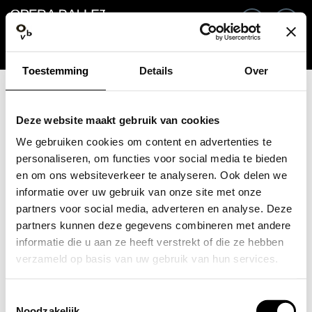
Ga terug
NL
In
Toestemming
Details
Over
E-mailadres / Mobiel nummer
Deze website maakt gebruik van cookies
We gebruiken cookies om content en advertenties te
personaliseren, om functies voor social media te bieden
en om ons websiteverkeer te analyseren. Ook delen we
Wachtwoord vergeten?
Wachtwoord
informatie over uw gebruik van onze site met onze
partners voor social media, adverteren en analyse. Deze
partners kunnen deze gegevens combineren met andere
informatie die u aan ze heeft verstrekt of die ze hebben
verzameld op basis van uw gebruik van hun services.
Account maken
Toestemmingsselectie
Inloggen
Noodzakelijk