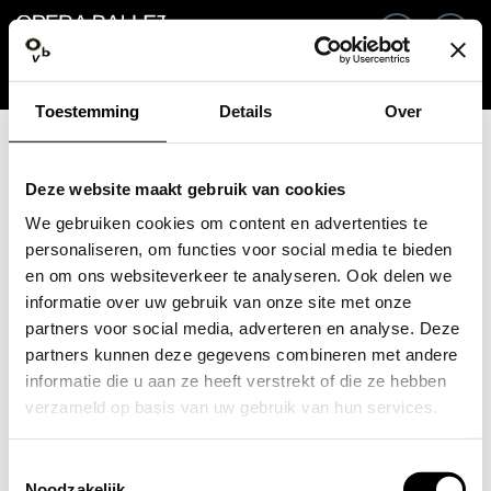
Ga terug
NL
In
Toestemming
Details
Over
E-mailadres / Mobiel nummer
Deze website maakt gebruik van cookies
We gebruiken cookies om content en advertenties te
personaliseren, om functies voor social media te bieden
en om ons websiteverkeer te analyseren. Ook delen we
Wachtwoord vergeten?
Wachtwoord
informatie over uw gebruik van onze site met onze
partners voor social media, adverteren en analyse. Deze
partners kunnen deze gegevens combineren met andere
informatie die u aan ze heeft verstrekt of die ze hebben
verzameld op basis van uw gebruik van hun services.
Account maken
Toestemmingsselectie
Inloggen
Noodzakelijk