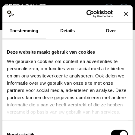
Ga terug
NL
In
Toestemming
Details
Over
E-mailadres / Mobiel nummer
Deze website maakt gebruik van cookies
We gebruiken cookies om content en advertenties te
personaliseren, om functies voor social media te bieden
en om ons websiteverkeer te analyseren. Ook delen we
Wachtwoord vergeten?
Wachtwoord
informatie over uw gebruik van onze site met onze
partners voor social media, adverteren en analyse. Deze
partners kunnen deze gegevens combineren met andere
informatie die u aan ze heeft verstrekt of die ze hebben
verzameld op basis van uw gebruik van hun services.
Account maken
Toestemmingsselectie
Inloggen
Noodzakelijk