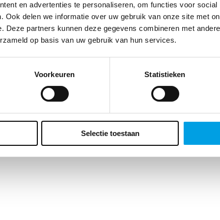
te klant, we vragen zo meteen naar je geboortedatum. Waarom? Enerzi
ent en advertenties te personaliseren, om functies voor social
t ons dat belangrijke inzichten geeft over de leeftijd van ons
. Ook delen we informatie over uw gebruik van onze site met on
ieksbestand maar er zit ook voor jou een bonus aan vast. Wat precies?
e. Deze partners kunnen deze gegevens combineren met andere i
ft een verrassing voor je verjaardag. Vergeet het veld dus niet in te vulle
erzameld op basis van uw gebruik van hun services.
Voorkeuren
Statistieken
Selectie toestaan