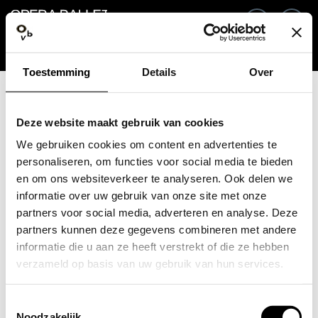
Ga terug
NL
In
Toestemming
Details
Over
E-mailadres / Mobiel nummer
Deze website maakt gebruik van cookies
We gebruiken cookies om content en advertenties te
personaliseren, om functies voor social media te bieden
en om ons websiteverkeer te analyseren. Ook delen we
Wachtwoord vergeten?
Wachtwoord
informatie over uw gebruik van onze site met onze
partners voor social media, adverteren en analyse. Deze
partners kunnen deze gegevens combineren met andere
informatie die u aan ze heeft verstrekt of die ze hebben
verzameld op basis van uw gebruik van hun services.
Account maken
Toestemmingsselectie
Inloggen
Noodzakelijk