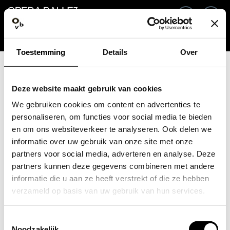
Ga terug
NL
In
Toestemming
Details
Over
E-mailadres / Mobiel nummer
Deze website maakt gebruik van cookies
We gebruiken cookies om content en advertenties te
personaliseren, om functies voor social media te bieden
en om ons websiteverkeer te analyseren. Ook delen we
Wachtwoord vergeten?
Wachtwoord
informatie over uw gebruik van onze site met onze
partners voor social media, adverteren en analyse. Deze
partners kunnen deze gegevens combineren met andere
informatie die u aan ze heeft verstrekt of die ze hebben
verzameld op basis van uw gebruik van hun services.
Account maken
Toestemmingsselectie
Inloggen
Noodzakelijk