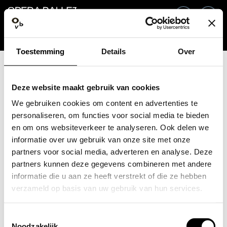
Ga terug
NL
In
Toestemming
Details
Over
E-mailadres / Mobiel nummer
Deze website maakt gebruik van cookies
We gebruiken cookies om content en advertenties te
personaliseren, om functies voor social media te bieden
en om ons websiteverkeer te analyseren. Ook delen we
Wachtwoord vergeten?
Wachtwoord
informatie over uw gebruik van onze site met onze
partners voor social media, adverteren en analyse. Deze
partners kunnen deze gegevens combineren met andere
informatie die u aan ze heeft verstrekt of die ze hebben
verzameld op basis van uw gebruik van hun services.
Account maken
Toestemmingsselectie
Inloggen
Noodzakelijk