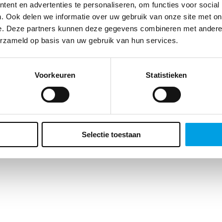
te klant, we vragen zo meteen naar je geboortedatum. Waarom? Enerzi
ent en advertenties te personaliseren, om functies voor social
t ons dat belangrijke inzichten geeft over de leeftijd van ons
. Ook delen we informatie over uw gebruik van onze site met on
ieksbestand maar er zit ook voor jou een bonus aan vast. Wat precies?
e. Deze partners kunnen deze gegevens combineren met andere i
ft een verrassing voor je verjaardag. Vergeet het veld dus niet in te vulle
erzameld op basis van uw gebruik van hun services.
Voorkeuren
Statistieken
Selectie toestaan