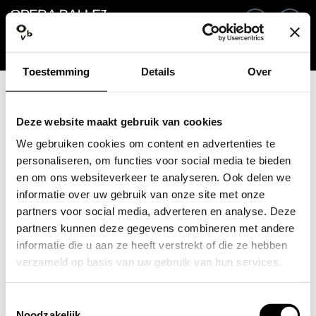
Go back
EN
Si
Toestemming
Details
Over
Email / Mobile
Deze website maakt gebruik van cookies
We gebruiken cookies om content en advertenties te
personaliseren, om functies voor social media te bieden
en om ons websiteverkeer te analyseren. Ook delen we
Forgot password?
Password
informatie over uw gebruik van onze site met onze
partners voor social media, adverteren en analyse. Deze
partners kunnen deze gegevens combineren met andere
informatie die u aan ze heeft verstrekt of die ze hebben
verzameld op basis van uw gebruik van hun services.
Create profile
Toestemmingsselectie
Sign in
Noodzakelijk