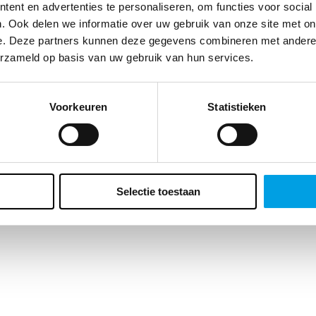
te klant, we vragen zo meteen naar je geboortedatum. Waarom? Enerzi
ent en advertenties te personaliseren, om functies voor social
t ons dat belangrijke inzichten geeft over de leeftijd van ons
. Ook delen we informatie over uw gebruik van onze site met on
ieksbestand maar er zit ook voor jou een bonus aan vast. Wat precies?
e. Deze partners kunnen deze gegevens combineren met andere i
ft een verrassing voor je verjaardag. Vergeet het veld dus niet in te vulle
erzameld op basis van uw gebruik van hun services.
Voorkeuren
Statistieken
Selectie toestaan