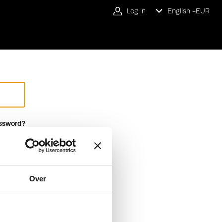
Log in
English -
EUR
ssword?
Over