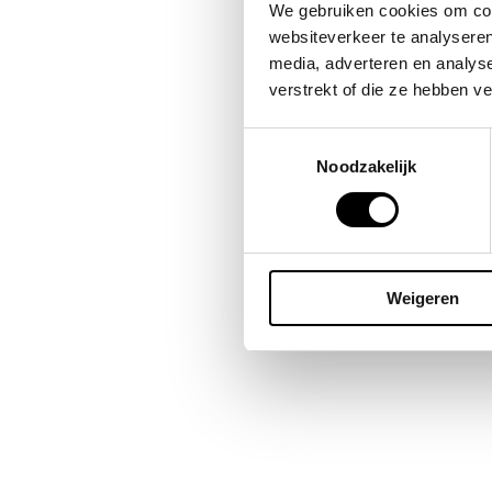
Bes
We gebruiken cookies om cont
omda
websiteverkeer te analyseren
publ
media, adverteren en analys
blij
verstrekt of die ze hebben v
Toestemmingsselectie
Noodzakelijk
Weigeren