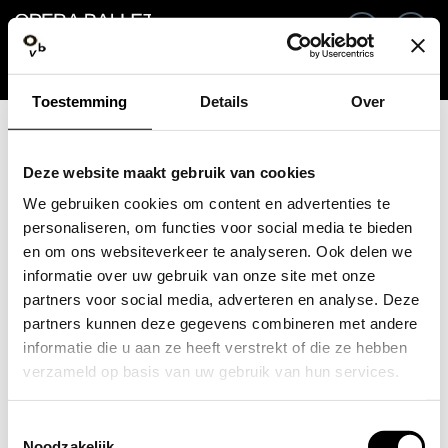
Go back
EN
Si
Toestemming
Details
Over
Email / Mobile
Deze website maakt gebruik van cookies
We gebruiken cookies om content en advertenties te
personaliseren, om functies voor social media te bieden
en om ons websiteverkeer te analyseren. Ook delen we
Forgot password?
Password
informatie over uw gebruik van onze site met onze
partners voor social media, adverteren en analyse. Deze
partners kunnen deze gegevens combineren met andere
informatie die u aan ze heeft verstrekt of die ze hebben
verzameld op basis van uw gebruik van hun services.
Create profile
Toestemmingsselectie
Sign in
Noodzakelijk