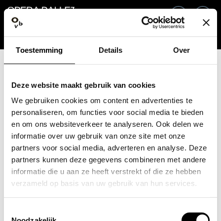
Go back
EN
Si
Toestemming
Details
Over
Email / Mobile
Deze website maakt gebruik van cookies
We gebruiken cookies om content en advertenties te
personaliseren, om functies voor social media te bieden
en om ons websiteverkeer te analyseren. Ook delen we
Forgot password?
Password
informatie over uw gebruik van onze site met onze
partners voor social media, adverteren en analyse. Deze
partners kunnen deze gegevens combineren met andere
informatie die u aan ze heeft verstrekt of die ze hebben
verzameld op basis van uw gebruik van hun services.
Create profile
Toestemmingsselectie
Sign in
Noodzakelijk