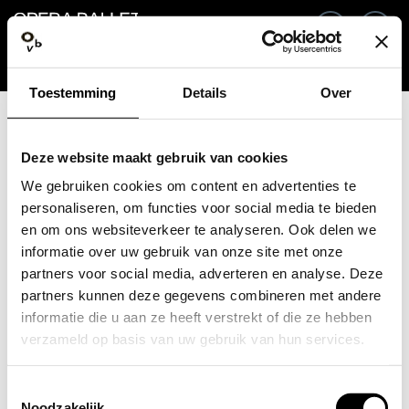
Go back
EN
Si
Toestemming
Details
Over
Email / Mobile
Deze website maakt gebruik van cookies
We gebruiken cookies om content en advertenties te
personaliseren, om functies voor social media te bieden
en om ons websiteverkeer te analyseren. Ook delen we
Forgot password?
Password
informatie over uw gebruik van onze site met onze
partners voor social media, adverteren en analyse. Deze
partners kunnen deze gegevens combineren met andere
informatie die u aan ze heeft verstrekt of die ze hebben
verzameld op basis van uw gebruik van hun services.
Create profile
Toestemmingsselectie
Sign in
Noodzakelijk