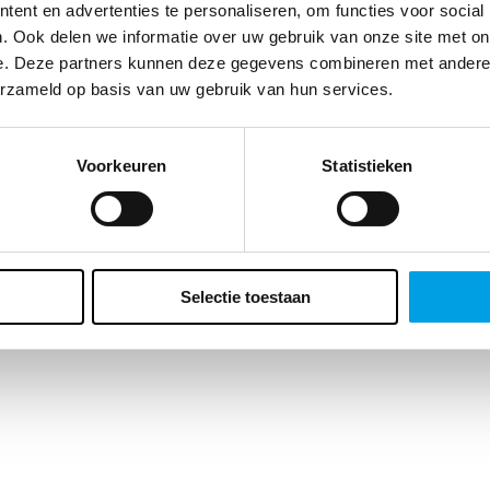
te klant, we vragen zo meteen naar je geboortedatum. Waarom? Enerzi
ent en advertenties te personaliseren, om functies voor social
t ons dat belangrijke inzichten geeft over de leeftijd van ons
. Ook delen we informatie over uw gebruik van onze site met on
ieksbestand maar er zit ook voor jou een bonus aan vast. Wat precies?
e. Deze partners kunnen deze gegevens combineren met andere i
ft een verrassing voor je verjaardag. Vergeet het veld dus niet in te vulle
erzameld op basis van uw gebruik van hun services.
Voorkeuren
Statistieken
Selectie toestaan