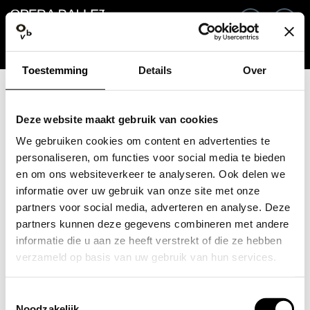
Retour
FR
Co
Toestemming
Details
Over
Adresse e-mail / Numéro mobile
Deze website maakt gebruik van cookies
We gebruiken cookies om content en advertenties te
personaliseren, om functies voor social media te bieden
en om ons websiteverkeer te analyseren. Ook delen we
Mot de passe oublié ?
Mot de passe
informatie over uw gebruik van onze site met onze
partners voor social media, adverteren en analyse. Deze
partners kunnen deze gegevens combineren met andere
informatie die u aan ze heeft verstrekt of die ze hebben
verzameld op basis van uw gebruik van hun services.
Créer un compte
Toestemmingsselectie
Connexion
Noodzakelijk