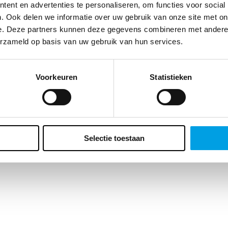
te klant, we vragen zo meteen naar je geboortedatum. Waarom? Enerzi
ent en advertenties te personaliseren, om functies voor social
t ons dat belangrijke inzichten geeft over de leeftijd van ons
. Ook delen we informatie over uw gebruik van onze site met on
ieksbestand maar er zit ook voor jou een bonus aan vast. Wat precies?
e. Deze partners kunnen deze gegevens combineren met andere i
ft een verrassing voor je verjaardag. Vergeet het veld dus niet in te vulle
erzameld op basis van uw gebruik van hun services.
Voorkeuren
Statistieken
Selectie toestaan