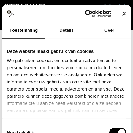
Ga terug
NL
In
Toestemming
Details
Over
E-mailadres / Mobiel nummer
Deze website maakt gebruik van cookies
We gebruiken cookies om content en advertenties te
personaliseren, om functies voor social media te bieden
en om ons websiteverkeer te analyseren. Ook delen we
Wachtwoord vergeten?
Wachtwoord
informatie over uw gebruik van onze site met onze
partners voor social media, adverteren en analyse. Deze
partners kunnen deze gegevens combineren met andere
informatie die u aan ze heeft verstrekt of die ze hebben
verzameld op basis van uw gebruik van hun services.
Account maken
Toestemmingsselectie
Inloggen
Noodzakelijk