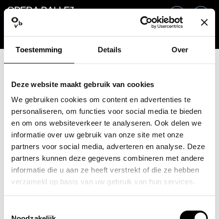
Ga terug
NL
In
Toestemming
Details
Over
E-mailadres / Mobiel nummer
Deze website maakt gebruik van cookies
We gebruiken cookies om content en advertenties te
personaliseren, om functies voor social media te bieden
en om ons websiteverkeer te analyseren. Ook delen we
Wachtwoord vergeten?
Wachtwoord
informatie over uw gebruik van onze site met onze
partners voor social media, adverteren en analyse. Deze
partners kunnen deze gegevens combineren met andere
informatie die u aan ze heeft verstrekt of die ze hebben
verzameld op basis van uw gebruik van hun services.
Account maken
Toestemmingsselectie
Inloggen
Noodzakelijk