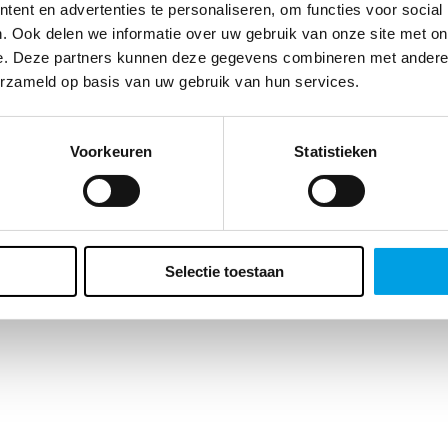
te klant, we vragen zo meteen naar je geboortedatum. Waarom? Enerzi
ent en advertenties te personaliseren, om functies voor social
t ons dat belangrijke inzichten geeft over de leeftijd van ons
. Ook delen we informatie over uw gebruik van onze site met on
ieksbestand maar er zit ook voor jou een bonus aan vast. Wat precies?
e. Deze partners kunnen deze gegevens combineren met andere i
ft een verrassing voor je verjaardag. Vergeet het veld dus niet in te vulle
erzameld op basis van uw gebruik van hun services.
Voorkeuren
Statistieken
Selectie toestaan