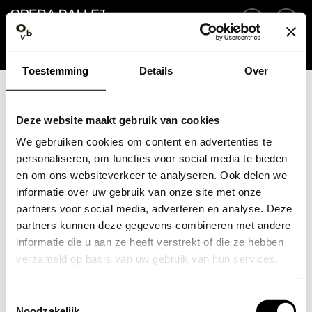
Ga terug
NL
In
Toestemming
Details
Over
E-mailadres / Mobiel nummer
Deze website maakt gebruik van cookies
We gebruiken cookies om content en advertenties te
personaliseren, om functies voor social media te bieden
en om ons websiteverkeer te analyseren. Ook delen we
Wachtwoord vergeten?
Wachtwoord
informatie over uw gebruik van onze site met onze
partners voor social media, adverteren en analyse. Deze
partners kunnen deze gegevens combineren met andere
informatie die u aan ze heeft verstrekt of die ze hebben
verzameld op basis van uw gebruik van hun services.
Account maken
Toestemmingsselectie
Inloggen
Noodzakelijk