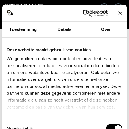
Ga terug
NL
In
Toestemming
Details
Over
E-mailadres / Mobiel nummer
Deze website maakt gebruik van cookies
We gebruiken cookies om content en advertenties te
personaliseren, om functies voor social media te bieden
en om ons websiteverkeer te analyseren. Ook delen we
Wachtwoord vergeten?
Wachtwoord
informatie over uw gebruik van onze site met onze
partners voor social media, adverteren en analyse. Deze
partners kunnen deze gegevens combineren met andere
informatie die u aan ze heeft verstrekt of die ze hebben
verzameld op basis van uw gebruik van hun services.
Account maken
Toestemmingsselectie
Inloggen
Noodzakelijk